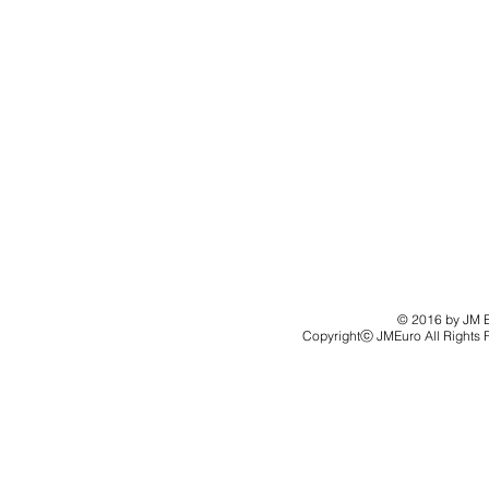
© 2016 by JM Eu
Copyrightⓒ JMEuro All Rights 