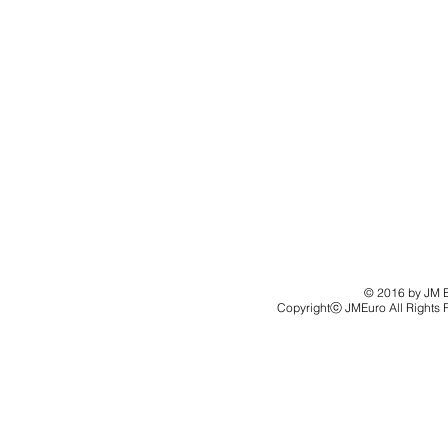
© 2016 by JM Eu
Copyrightⓒ JMEuro All Rights 